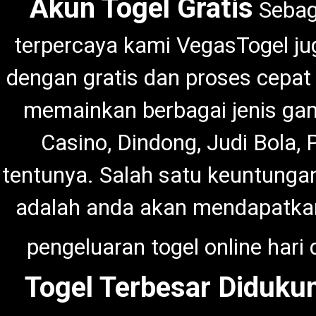
Akun Togel Gratis
Sebaga
terpercaya kami VegasTogel jug
dengan gratis dan proses cepat
memainkan berbagai jenis game 
Casino, Dindong, Judi Bola,
tentunya. Salah satu keuntungan
adalah anda akan mendapatkan 
pengeluaran togel online hari
Togel Terbesar Didukun