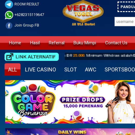
ROOM RESULT
PANDUA
+6282315119647
Join Group FB
Home
Hasil
Referral
Buku Mimpi
Contact Us
Minimum Deposit adalah IDR
25.000
. Minimum Withdraw adalah IDR
50.000
. R
ALL
LIVE CASINO
SLOT
AWC
SPORTSBOO